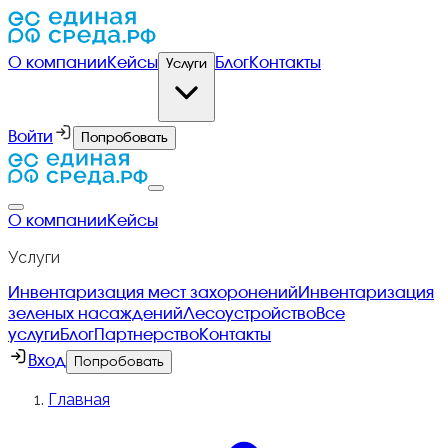
О компании
Кейсы
Блог
Контакты
Услуги
Войти
Попробовать
О компании
Кейсы
Услуги
Инвентаризация мест захоронений
Инвентаризация
зеленых насаждений
Лесоустройство
Все
услуги
Блог
Партнерство
Контакты
Вход
Попробовать
Главная