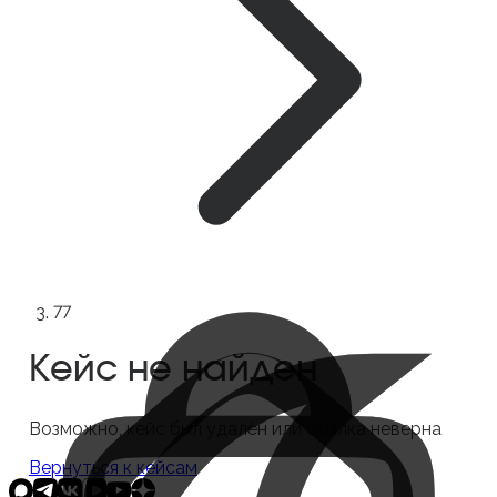
7
7
Кейс не найден
Возможно, кейс был удалён или ссылка неверна
Вернуться к кейсам