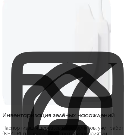
Инвентаризация зелёных насаждений
Паспортизация деревьев и кустарников, учёт работ
(КР/ТР), планирование агротехмероприятий,