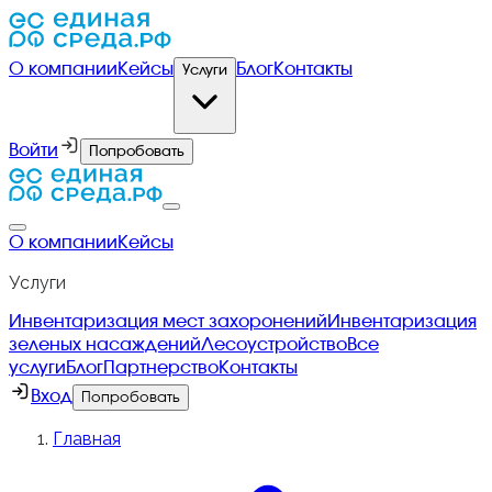
О компании
Кейсы
Блог
Контакты
Услуги
Войти
Попробовать
О компании
Кейсы
Услуги
Инвентаризация мест захоронений
Инвентаризация
зеленых насаждений
Лесоустройство
Все
услуги
Блог
Партнерство
Контакты
Вход
Попробовать
Главная